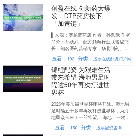
会议6月23日至26日在北....
创盈在线 创新药大爆
发，DTP药房按下
「加速键」
▍来源：赛柏蓝药店 作者：孙跃武 作者
简介：孙跃武，配方颗粒行业联盟秘书
长，知名医药营销专家，华北制药、瑞
康股份、南微医学、等企业顾问/专家，
查看：
分类：
102
股票在线配资门户网
为赛柏蓝、医药经济....
锦鲤配资 为艰难生活
带来希望 海地男足时
隔逾50年再次打进世
界杯
2026年美加墨世界杯即将开战。海地男
足时隔五十多年再次打进世界杯，为海
地民众带来了一丝希望。 海地上一次入
围世界杯小组赛还要追溯到1974年，能
查看：
分类：
150
股票配资咨询
够再次打进世界....