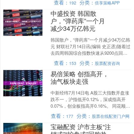
查看：
分类：
192
倍享策略APP
直到上一....
中盛投资 韩国散
户，“弹药库”一个月
减少34万亿韩元
韩国散户，“弹药库”一个月减少34万亿韩
元 财联社7月14日讯(编辑 史正丞)随着过
去四周韩国综合指数快速从9200点回落
至6800点，韩国散户“还能扛多久”已....
查看：
分类：
153
股票配资咨询
易倍策略 创指高开，
油气板块走强
中新经纬7月14日电 A股三大指数开盘涨
跌不一，沪指低开0.12%，深成指高开
0.07%，创业板指高开0.16%。 同花顺
iFinD截图 盘面上，油气、零售百货....
查看：
分类：
177
股票在线配资门户网
宝融配资 沪市主板“注