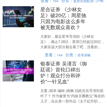
查看：
分类：
164
股票在线配资门户网
廷谣》。 时隔....
星合证券 《少林女
足》破20亿：周星驰
只因为电影这么多年
被无数观众喜欢？
大家好，最近星爷导演的《少林女
足》，截止7.28日，票房已经超过20亿，
大家应该大部分都去看了吧，没看的赶
紧去看一下，真的还不错，星爷的电影
查看：
分类：
144
倍享策略
是值得看的。 1 今....
银泰证券 吴谨言《御
廷谣》首轮口碑出
炉！观众打分和评
价“一针见血”
文案 |易幸 编辑 |南枫 侣皓吉吉导演到底
咋了？ 作为被誉为“内娱京圈教父”海岩的
儿子，自从第一部作品《太子妃升职
记》大爆，后面每每出手都备受期待。