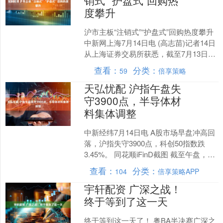
销式”“护盘式”回购热
度攀升
沪市主板“注销式”“护盘式”回购热度攀升
中新网上海7月14日电 (高志苗)记者14日
从上海证券交易所获悉，截至7月13日，
今年以来沪市主板新增回购近90家
查看：
分类：
59
倍享策略
次，....
天弘忧配 沪指午盘失
守3900点，半导体材
料集体调整
中新经纬7月14日电 A股市场早盘冲高回
落，沪指失守3900点，科创50指数跌
3.45%。 同花顺iFinD截图 截至午盘，沪
指跌0.66%，深成指跌0.42%....
查看：
分类：
104
倍享策略APP
宇轩配资 广深之战！
终于等到了这一天
终于等到这一天了！ 粤BA半决赛广深之