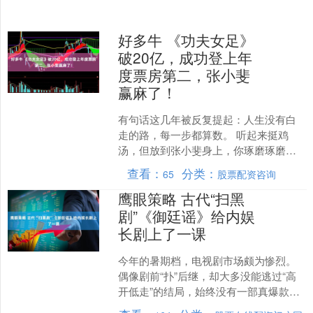
好多牛 《功夫女足》
破20亿，成功登上年
度票房第二，张小斐
赢麻了！
有句话这几年被反复提起：人生没有白
走的路，每一步都算数。 听起来挺鸡
汤，但放到张小斐身上，你琢磨琢磨，
还真是那么回事。 7月底，暑期档正打得
查看：
分类：
65
股票配资咨询
火热，一部备受瞩目的....
鹰眼策略 古代“扫黑
剧”《御廷谣》给内娱
长剧上了一课
今年的暑期档，电视剧市场颇为惨烈。
偶像剧前“扑”后继，却大多没能逃过“高
开低走”的结局，始终没有一部真爆款。
要我说，还得来一部不一样的——《御