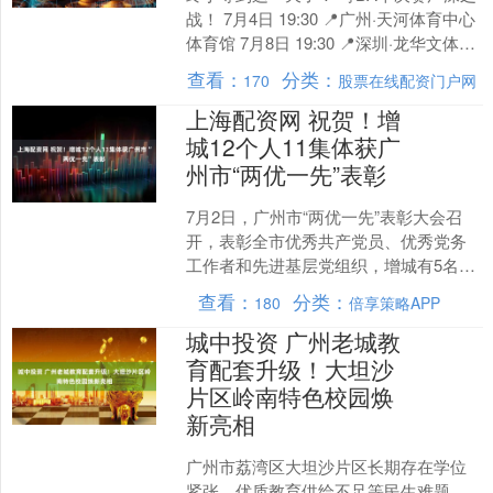
战！ 7月4日 19:30 📍广州·天河体育中心
体育馆 7月8日 19:30 📍深圳·龙华文体中
心 600米的广州塔面对 ....
查看：
分类：
170
股票在线配资门户网
上海配资网 祝贺！增
城12个人11集体获广
州市“两优一先”表彰
7月2日，广州市“两优一先”表彰大会召
开，表彰全市优秀共产党员、优秀党务
工作者和先进基层党组织，增城有5名广
州市优秀共产党员、7名广州市优秀党务
查看：
分类：
180
倍享策略APP
工作者、11个广....
城中投资 广州老城教
育配套升级！大坦沙
片区岭南特色校园焕
新亮相
广州市荔湾区大坦沙片区长期存在学位
紧张、优质教育供给不足等民生难题，