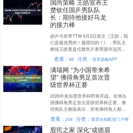
国尚策略 王皓宣布王
楚钦任国乒男队队
长：期待他接好马龙
的接力棒
@乒乓世界TTW 6月2日发文《王皓：我
们是最优秀的！最团结的！》，男队主
教练王皓复盘伦敦世乒赛男团夺冠历
程。 以下为全文： 2026年5月10日凌晨4
查看：
分类：
88
倍享策略APP
点，王皓....
满瑞网 “为小国带来希
望” 佛得角男足首次晋
级世界杯正赛
2026年美加墨世界杯即将开战。非洲岛
国佛得角男足首次晋级世界杯正赛。佛
得角队主教练表示，所有佛得角人都对
此感到自豪。 日前在佛得角，大批球迷
查看：
分类：
204
股票在线配资门户网
在训练场地夹道欢迎....
股民之家 深化“成德眉