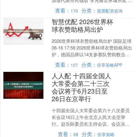
加坡代表市民领取“李光耀世界城市奖”特
别奖，也与新加坡西北区市长任梓铭展
查看：
分类：
170
股票配资咨询
开肉骨茶早餐会，交....
智慧优配 2026世界杯
球衣赞助格局出炉
2026世界杯球衣赞助格局出炉 国际足球
06-16 17:58 2026世界杯球衣赞助格局出
炉，德国品牌以14支参赛队赞助数击败
耐克，成为本届最大球衣供应商，....
查看：
分类：
127
倍享策略APP
人人配 十四届全国人
大常委会第二十三次
会议将于6月23日至
26日在京举行
十四届全国人大常委会第六十八次委员
长会议16日上午在北京人民大会堂举
行。赵乐际委员长主持会议。会议决
定，十四届全国人大常委会第二十三次
查看：
分类：
68
倍享策略