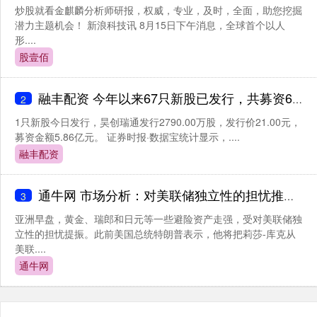
炒股就看金麒麟分析师研报，权威，专业，及时，全面，助您挖掘
潜力主题机会！ 新浪科技讯 8月15日下午消息，全球首个以人
形....
股壹佰
融丰配资 今年以来67只新股已发行，共募资65292亿元
2
1只新股今日发行，昊创瑞通发行2790.00万股，发行价21.00元，
募资金额5.86亿元。 证券时报·数据宝统计显示，....
融丰配资
通牛网 市场分析：对美联储独立性的担忧推动部分避险资产走强
3
亚洲早盘，黄金、瑞郎和日元等一些避险资产走强，受对美联储独
立性的担忧提振。此前美国总统特朗普表示，他将把莉莎-库克从
美联....
通牛网