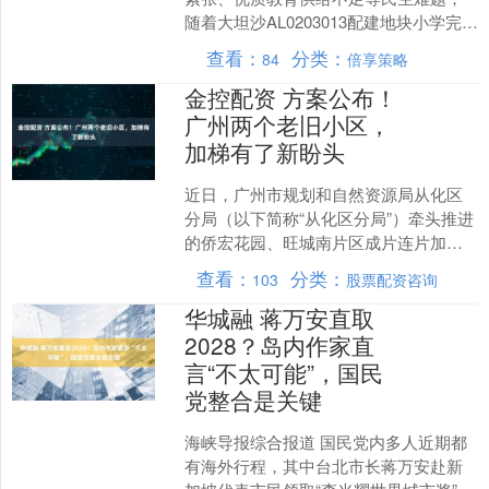
随着大坦沙AL0203013配建地块小学完成
规划报建并已部分完成建设，不久的未
查看：
分类：
84
倍享策略
来将全面建成并....
金控配资 方案公布！
广州两个老旧小区，
加梯有了新盼头
近日，广州市规划和自然资源局从化区
分局（以下简称“从化区分局”）牵头推进
的侨宏花园、旺城南片区成片连片加装
电梯项目，顺利完成设计方案公布，更
查看：
分类：
103
股票配资咨询
多居民离“一键上下楼....
华城融 蒋万安直取
2028？岛内作家直
言“不太可能”，国民
党整合是关键
海峡导报综合报道 国民党内多人近期都
有海外行程，其中台北市长蒋万安赴新