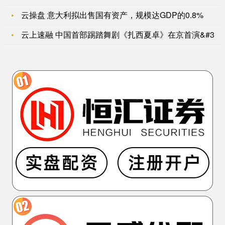
云操盘 意大利拟出售国有资产，规模达GDP的0.8%
云上速融 中国首部踢踏舞剧《扎西夏卓》在京首演&#3