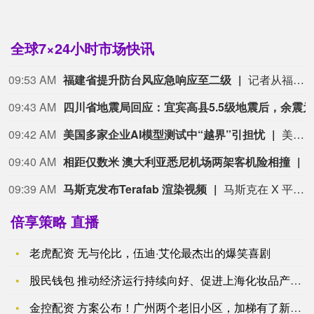
全球7×24小时市场快讯
09:53 AM
福建省提升防台风应急响应至二级
记者从福建省防汛抗旱指挥部了解到，今年第13号台风“白海豚”今天8时中心距离浙江省温州市偏东方向约260公里，中心附近最大风力14级。预计“白海豚”将于今天傍晚至10日凌晨在浙江舟山到福建福鼎一带沿海登陆。福建省防指于9日9时提升防台风应急响应至二级。各地各部门需密切关注台风“白海豚”动态与风、雨、浪的影响，及时调整响应，周密部署防范措施，组织转移避险，做好应对工作。（央视新闻）
09:43 AM
09:42 AM
美国多家企业AI模型测试中“越界”引担忧
美国开放人工智能研究中心（OpenAI）发布声明称，最新内部评估结果显示，即将推出的人工智能模型“阿斯特拉”在“网络安全活动”方面可能达到有严重风险的级别。该公司决定采取包括暂停涉及该模型的部分活动等安全保障措施。近期，美国多家企业陆续承认旗下人工智能模型在测试中“越界”，引发全球业界广泛关注。分析认为，此事除了技术失误等因素外，也存在商业炒作嫌疑。同时，AI风险日益凸显，全球需要加强安全监管。（央视新闻）
09:40 AM
相距仅数米 澳大利亚悉尼机场两架客机险相撞
09:39 AM
马斯克发布Terafab 渲染视频
马斯克在 X 平台发布特斯拉 Terafab 新视频，视频中 Optimus 人形机器人和 Robovan 无人车首次同框亮相。Robovan 可载客 20 人或运货，Optimus 量产线已在改造中，目标 2027 年夏季大规模量产。
倍享策略 直播
老虎配资 无与伦比，伍迪·艾伦最杰出的爆笑喜剧
股民钱包 推动经济运行持续向好、促进上海化妆品产业高质量发展
金控配资 方案公布！广州两个老旧小区，加梯有了新盼头