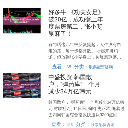
好多牛 《功夫女足》
破20亿，成功登上年
度票房第二，张小斐
赢麻了！
有句话这几年被反复提起：人生没有白
走的路，每一步都算数。 听起来挺鸡
汤，但放到张小斐身上，你琢磨琢磨，
还真是那么回事。 7月底，暑期档正打得
查看：
分类：
65
股票配资咨询
火热，一部备受瞩目的....
中盛投资 韩国散
户，“弹药库”一个月
减少34万亿韩元
韩国散户，“弹药库”一个月减少34万亿韩
元 财联社7月14日讯(编辑 史正丞)随着过
去四周韩国综合指数快速从9200点回落
至6800点，韩国散户“还能扛多久”已....
查看：
分类：
153
股票配资咨询