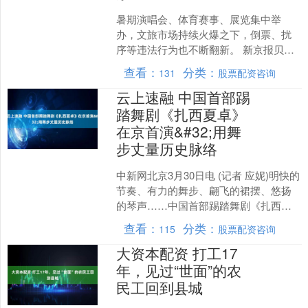
暑期演唱会、体育赛事、展览集中举
办，文旅市场持续火爆之下，倒票、扰
序等违法行为也不断翻新。 新京报贝壳
财经记者从上海警方查获的案件中了解
查看：
分类：
131
股票配资咨询
到，目前主要有2种手法：....
云上速融 中国首部踢
踏舞剧《扎西夏卓》
在京首演&#32;用舞
步丈量历史脉络
中新网北京3月30日电 (记者 应妮)明快的
节奏、有力的舞步、翩飞的裙摆、悠扬
的琴声……中国首部踢踏舞剧《扎西夏
卓》于3月28日、29日在中央歌剧院剧场
查看：
分类：
115
股票配资咨询
完成首演....
大资本配资 打工17
年，见过“世面”的农
民工回到县城