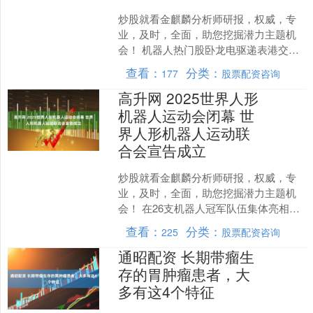
炒股就看金麒麟分析师研报，权威，专
业，及时，全面，助您挖掘潜力主题机
会！ 机器人热门股卧龙电驱递表港交
所：多名大客户和供应商存在重叠，为
查看：
分类：
177
股票配资咨询
收入占比不到9%的经销模....
高升网 2025世界人形
机器人运动会闭幕 世
界人形机器人运动联
合会宣告成立
炒股就看金麒麟分析师研报，权威，专
业，及时，全面，助您挖掘潜力主题机
会！ 在26支机器人冠军队伍集体亮相和
主题曲《光年》的激昂声中，8月17日，
查看：
分类：
225
股票配资咨询
2025年世界人....
通昭配资 长期带瘤生
存的胃肿瘤患者，大
多有这4个特征