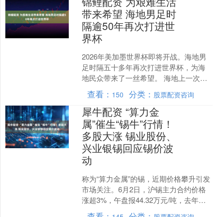
锦鲤配资 为艰难生活
带来希望 海地男足时
隔逾50年再次打进世
界杯
2026年美加墨世界杯即将开战。海地男
足时隔五十多年再次打进世界杯，为海
地民众带来了一丝希望。 海地上一次入
围世界杯小组赛还要追溯到1974年，能
查看：
分类：
150
股票配资咨询
够再次打进世界....
犀牛配资 “算力金
属”催生“锡牛”行情！
多股大涨 锡业股份、
兴业银锡回应锡价波
动
称为“算力金属”的锡，近期价格攀升引发
市场关注。6月2日，沪锡主力合约价格
涨超3%，午盘报44.32万元/吨，去年同
期价格约为26万元/吨，区间涨幅约七
查看：
分类：
145
股票配资咨询