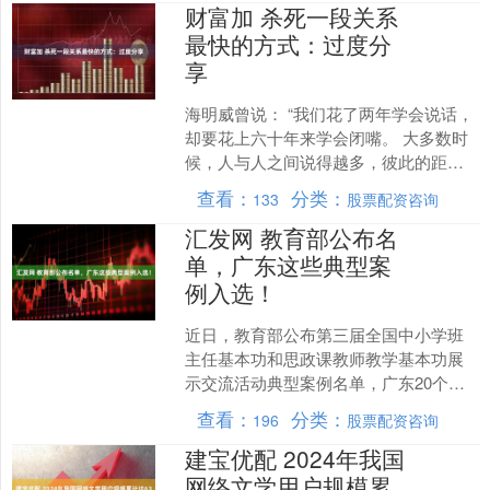
财富加 杀死一段关系
最快的方式：过度分
享
海明威曾说： “我们花了两年学会说话，
却要花上六十年来学会闭嘴。 大多数时
候，人与人之间说得越多，彼此的距离
却越远，矛盾也越多。” 年轻时总以为，
查看：
分类：
133
股票配资咨询
拉近关系的最好....
汇发网 教育部公布名
单，广东这些典型案
例入选！
近日，教育部公布第三届全国中小学班
主任基本功和思政课教师教学基本功展
示交流活动典型案例名单，广东20个典
型案例上榜。 教育部表示，第三届基本
查看：
分类：
196
股票配资咨询
功展示交流活动坚持正....
建宝优配 2024年我国
网络文学用户规模累