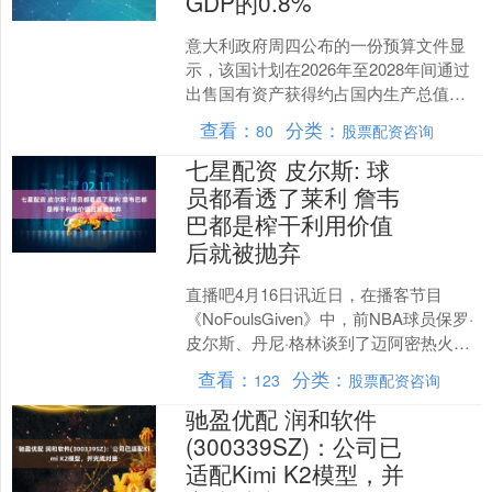
GDP的0.8%
意大利政府周四公布的一份预算文件显
示，该国计划在2026年至2028年间通过
出售国有资产获得约占国内生产总值
0.8%的收入，即近190亿欧元，以应对日
查看：
分类：
80
股票配资咨询
益沉重的债....
七星配资 皮尔斯: 球
员都看透了莱利 詹韦
巴都是榨干利用价值
后就被抛弃
直播吧4月16日讯近日，在播客节目
《NoFoulsGiven》中，前NBA球员保罗·
皮尔斯、丹尼·格林谈到了迈阿密热火队
在吸引大牌球星方面所面临的困境。 主
查看：
分类：
123
股票配资咨询
持人....
驰盈优配 润和软件
(300339SZ)：公司已
适配Kimi K2模型，并