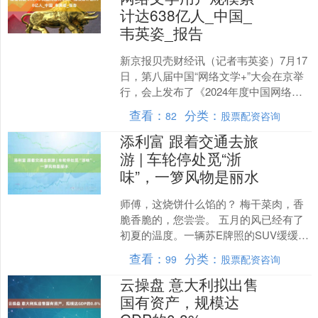
计达638亿人_中国_
韦英姿_报告
新京报贝壳财经讯（记者韦英姿）7月17
日，第八届中国“网络文学+”大会在京举
行，会上发布了《2024年度中国网络文
学发展报告》（下称：报告）。报告显
查看：
分类：
82
股票配资咨询
示，2024....
添利富 跟着交通去旅
游 | 车轮停处觅“浙
味”，一箩风物是丽水
师傅，这烧饼什么馅的？ 梅干菜肉，香
脆香脆的，您尝尝。 五月的风已经有了
初夏的温度。一辆苏E牌照的SUV缓缓拐
进丽水服务区，车上的孩子扒着窗口
查看：
分类：
99
股票配资咨询
喊：“妈妈，我闻到....
云操盘 意大利拟出售
国有资产，规模达