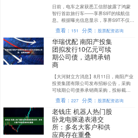
日前，电车之家获悉工信部披露了鸿蒙
智行首款旅行车——享界S9T的续航信
息。根据曝光信息显示，享界S9T不仅在
外观设计上延续了享界S9的家族式风
查看：
分类：
151
股票配资咨询
格，更在续航能力、....
华瑞优配 南阳产投集
团拟发行10亿元可续
期公司债，选聘承销
商
【大河财立方消息】8月11日，南阳产业
投资集团有限公司发布招标公告，采购
可续期公司债券承销商采购，投标截止
时间为2025年9月2日上午9时。 南阳产
查看：
分类：
227
股票配资咨询
投集团拟申报....
老钱庄 机器人热门股
卧龙电驱递表港交
所：多名大客户和供
应商存在重叠