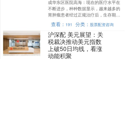
成华东区医院高海：现在的医疗水平在
不断进步，种种数据显示，越来越多的
胃肿瘤患者经过正规治疗后，生存期在
不断变长。 那些长期生存的胃肿瘤患者
查看：
分类：
191
股票配资咨询
都有这3点特征！ 一、....
沪深配 美元展望：关
税裁决推动美元指数
上破50日均线，看涨
动能积聚
（原标题：美元展望：关税裁决推动美
元指数上破50日均线，看涨动能积聚）
汇通财经APP讯——周二（9月2日），
受美国国债收益率飙升以及全球金融市
查看：
分类：
118
股票配资咨询
场对“美国法院裁....
天臣配资 跌落测试的
标准有哪些？
在产品从生产线走向消费者的过程中，
运输、搬运和使用中的意外跌落是不可