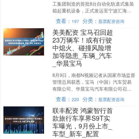
工集团制造的首批8台自动化轨道式集装
箱起重机设备，正式发运至宁波汇海通
投资建设的国内首个全自动空箱立体库
查看：
分类：
197
股票配资咨询
项目现场，标志着该项....
美美配资 宝马召回超
23万辆车！或有行驶
中熄火、碰撞风险增
加等隐患_车辆_汽车
_华晨宝马
8月9日，南都N视频记者从国家市场监督
管理总局获悉，宝马（中国）汽车贸易
有限公司、华晨宝马汽车有限公司召回
合计超23万辆的进口及国产汽车。 召回
查看：
分类：
220
股票配资咨询
汽车。 8月8日....
联丰配资 鸿蒙智行首
款旅行车享界S9T实
车曝光，9月份上市_
车型_新车_配置