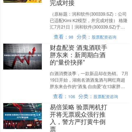
完成对接
（原标题：润和软件(300339.SZ)：公司
已适配Kimi K2模型，并完成对接） 格隆
汇7月21日丨润和软件(300339.SZ)于投
资者互动平台表示，公司....
查看：
分类：
98
股票配资咨询
财盘配资 酒鬼酒联手
胖东来：新周期白酒
的“量价抉择”
白酒消费淡季，一款新品却在热销。 7月
19日开始，湖南名酒酒鬼酒与网红商超
胖东来合作的“酒鬼·自由爱”在13家胖东
来商超、官方小程序及抖音商城上市，
查看：
分类：
106
股票配资咨询
一上市就开启....
易倍策略 验票闸机打
开将无票观众强行推
入，警方严打黄牛倒
票