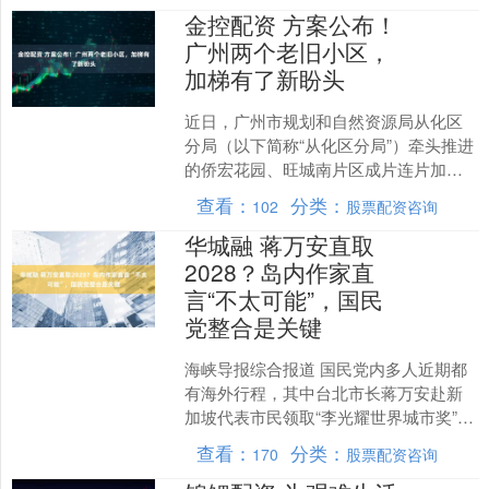
金控配资 方案公布！
广州两个老旧小区，
加梯有了新盼头
近日，广州市规划和自然资源局从化区
分局（以下简称“从化区分局”）牵头推进
的侨宏花园、旺城南片区成片连片加装
电梯项目，顺利完成设计方案公布，更
查看：
分类：
102
股票配资咨询
多居民离“一键上下楼....
华城融 蒋万安直取
2028？岛内作家直
言“不太可能”，国民
党整合是关键
海峡导报综合报道 国民党内多人近期都
有海外行程，其中台北市长蒋万安赴新
加坡代表市民领取“李光耀世界城市奖”特
别奖，也与新加坡西北区市长任梓铭展
查看：
分类：
170
股票配资咨询
开肉骨茶早餐会，交....