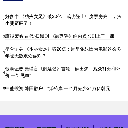
好多牛 《功夫女足》破20亿，成功登上年度票房第二，张
1
小斐赢麻了！
鹰眼策略 古代“扫黑剧”《御廷谣》给内娱长剧上了一课
2
星合证券 《少林女足》破20亿：周星驰只因为电影这么多
3
年被无数观众喜欢？
银泰证券 吴谨言《御廷谣》首轮口碑出炉！观众打分和评
4
价“一针见血”
中盛投资 韩国散户，“弹药库”一个月减少34万亿韩元
5