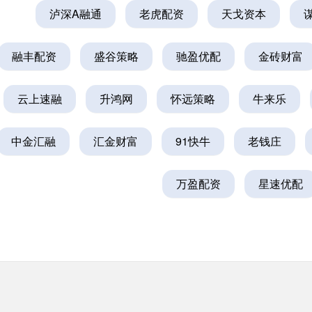
泸深A融通
老虎配资
天戈资本
融丰配资
盛谷策略
驰盈优配
金砖财富
云上速融
升鸿网
怀远策略
牛来乐
中金汇融
汇金财富
91快牛
老钱庄
万盈配资
星速优配