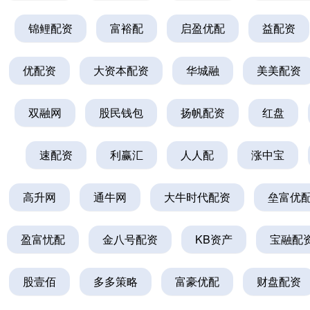
锦鲤配资
富裕配
启盈优配
益配资
优配资
大资本配资
华城融
美美配资
双融网
股民钱包
扬帆配资
红盘
速配资
利赢汇
人人配
涨中宝
高升网
通牛网
大牛时代配资
垒富优
盈富忧配
金八号配资
KB资产
宝融配
股壹佰
多多策略
富豪优配
财盘配资