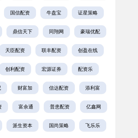
国信配资
牛盘宝
证星策略
鼎信天下
同翔网
豪瑞优配
天臣配资
联丰配资
创盈在线
创利配资
宏源证券
配资乐
配
财富加
信达配资
添利富
资
富余通
普患配资
亿鑫网
派生资本
国尚策略
飞乐乐