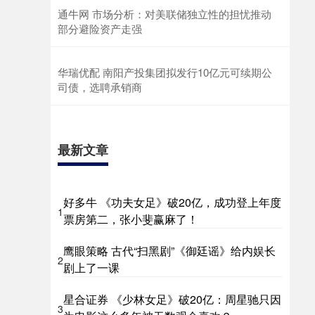
通牛网 市场分析：对美联储独立性的担忧推动
部分避险资产走强
华瑞优配 南阳产投集团拟发行10亿元可续期公
司债，选聘承销商
最新文章
好多牛 《功夫女足》破20亿，成功登上年度
1
票房第二，张小斐赢麻了！
鹰眼策略 古代“扫黑剧”《御廷谣》给内娱长
2
剧上了一课
星合证券 《少林女足》破20亿：周星驰只因
3