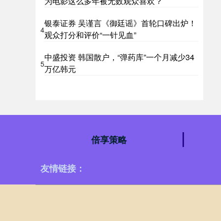
为电影这么多年被无数观众喜欢？
银泰证券 吴谨言《御廷谣》首轮口碑出炉！
4
观众打分和评价“一针见血”
中盛投资 韩国散户，“弹药库”一个月减少34
5
万亿韩元
倍享策略
友情链接：