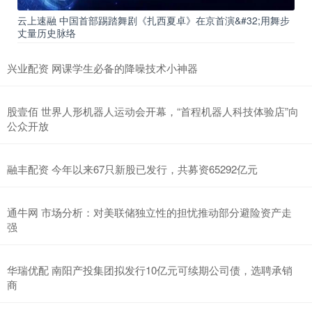
云上速融 中国首部踢踏舞剧《扎西夏卓》在京首演&#32;用舞步
丈量历史脉络
兴业配资 网课学生必备的降噪技术小神器
股壹佰 世界人形机器人运动会开幕，“首程机器人科技体验店”向
公众开放
融丰配资 今年以来67只新股已发行，共募资65292亿元
通牛网 市场分析：对美联储独立性的担忧推动部分避险资产走
强
华瑞优配 南阳产投集团拟发行10亿元可续期公司债，选聘承销
商