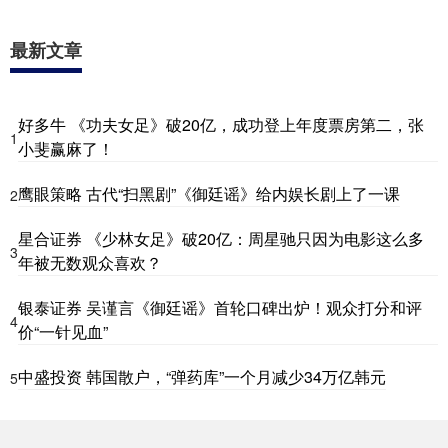
最新文章
好多牛 《功夫女足》破20亿，成功登上年度票房第二，张
1
小斐赢麻了！
鹰眼策略 古代“扫黑剧”《御廷谣》给内娱长剧上了一课
2
星合证券 《少林女足》破20亿：周星驰只因为电影这么多
3
年被无数观众喜欢？
银泰证券 吴谨言《御廷谣》首轮口碑出炉！观众打分和评
4
价“一针见血”
中盛投资 韩国散户，“弹药库”一个月减少34万亿韩元
5