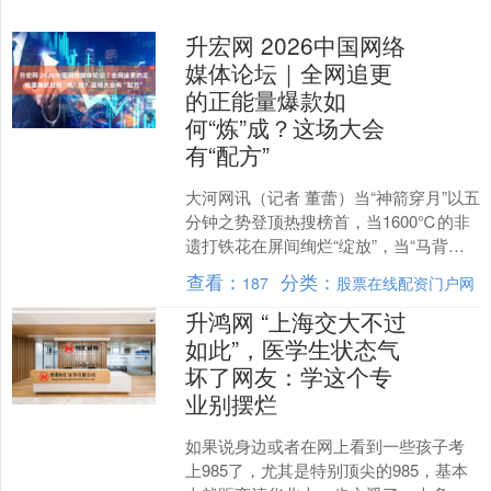
升宏网 2026中国网络
媒体论坛｜全网追更
的正能量爆款如
何“炼”成？这场大会
有“配方”
大河网讯（记者 董蕾）当“神箭穿月”以五
分钟之势登顶热搜榜首，当1600℃的非
遗打铁花在屏间绚烂“绽放”，当“马背上
的法官”用赤诚坚守触动万千人心底最柔
查看：
分类：
187
股票在线配资门户网
软的弦…....
升鸿网 “上海交大不过
如此”，医学生状态气
坏了网友：学这个专
业别摆烂
如果说身边或者在网上看到一些孩子考
上985了，尤其是特别顶尖的985，基本