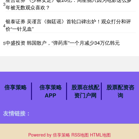
3
年被无数观众喜欢？
银泰证券 吴谨言《御廷谣》首轮口碑出炉！观众打分和评
4
价“一针见血”
中盛投资 韩国散户，“弹药库”一个月减少34万亿韩元
5
倍享策略
倍享策略
股票在线配
股票配资咨
APP
资门户网
询
友情链接：
Powered by
倍享策略
RSS地图
HTML地图