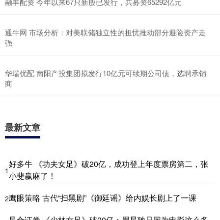
融丰配资 今年以来67只新股已发行，共募资65292亿元
通牛网 市场分析：对美联储独立性的担忧推动部分避险资产走
强
华瑞优配 南阳产投集团拟发行10亿元可续期公司债，选聘承销
商
最新文章
好多牛 《功夫女足》破20亿，成功登上年度票房第二，张
1
小斐赢麻了！
鹰眼策略 古代“扫黑剧”《御廷谣》给内娱长剧上了一课
2
星合证券 《少林女足》破20亿：周星驰只因为电影这么多