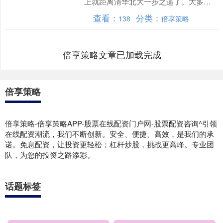
上就距离清华北大一步之遥了。大多数
人内心的真实想法。 一半是恭喜，但另
查看：
分类：
138
倍享策略
一半往往是酸溜溜....
倍享策略文章已加载完成
倍享策略
倍享策略-倍享策略APP-股票在线配资门户网-股票配资咨询^引领
在线配资潮流，我们不断创新。安全、便捷、高效，是我们的承
诺。免息配资，让投资更轻松；杠杆炒股，挑战更高峰。专业团
队，为您的投资之路添彩。
话题标签