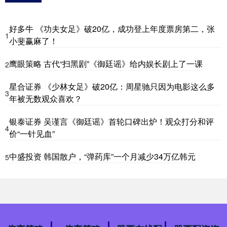
好多牛 《功夫女足》破20亿，成功登上年度票房第二，张
1
小斐赢麻了！
鹰眼策略 古代“扫黑剧”《御廷谣》给内娱长剧上了一课
2
星合证券 《少林女足》破20亿：周星驰只因为电影这么多
3
年被无数观众喜欢？
银泰证券 吴谨言《御廷谣》首轮口碑出炉！观众打分和评
4
价“一针见血”
中盛投资 韩国散户，“弹药库”一个月减少34万亿韩元
5