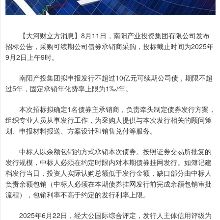
【大河财立方消息】8月11日，南阳产业投资集团有限公司发布
招标公告，采购可续期公司债券承销商采购，投标截止时间为2025年
9月2日上午9时。
南阳产投集团拟申报发行不超过10亿元可续期公司债，期限不超
过5年，固定承销年化费率上限为1‰/年。
本次招标拟确定1名债券主承销商，负责牵头制定债券发行方案，
组织专业人员从事发行工作，为采购人提供与本次发行相关的顾问策
划、申报材料报送、方案设计和销售兑付等服务。
中标人以余额包销的方式承销本次债券。按照证券交易所批复的
发行规模，中标人必须在约定时限内对本期债券挂网发行。如簿记建
档发行当日，投资人实际认购总额低于发行金额，缺口部分由中标人
负责余额包销（中标人必须在本期债券挂网发行前完成余额包销审批
流程），包销利率不高于约定的发行利率上限。
2025年6月22日，经大公国际综合评定，发行人主体信用评级为