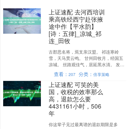
上证速配 去河西培训
乘高铁经西宁赴张掖
途中作【平水韵】
[诗：五律]_凉城_祁
连_田牧
古郡思名将，焉支亲汉盟。 祁连寒岭
雪，天马贯云鸣。 甘州田牧月，经国五
凉城。 丝路观佳气，居延黑水清。 发布
于：甘肃省....
查看：
分类：
207
倍享策略
上证速配 可笑的美
国，收税的效率那么
高，退款怎么要
4431161小时，506
年
你这辈子见过最离谱的退款期限是多