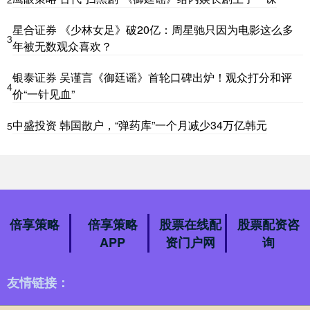
星合证券 《少林女足》破20亿：周星驰只因为电影这么多
3
年被无数观众喜欢？
银泰证券 吴谨言《御廷谣》首轮口碑出炉！观众打分和评
4
价“一针见血”
中盛投资 韩国散户，“弹药库”一个月减少34万亿韩元
5
倍享策略
倍享策略
股票在线配
股票配资咨
APP
资门户网
询
友情链接：