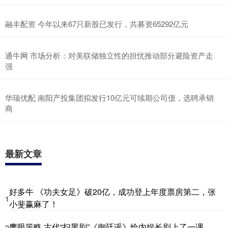
融丰配资 今年以来67只新股已发行，共募资65292亿元
通牛网 市场分析：对美联储独立性的担忧推动部分避险资产走
强
华瑞优配 南阳产投集团拟发行10亿元可续期公司债，选聘承销
商
最新文章
好多牛 《功夫女足》破20亿，成功登上年度票房第二，张
1
小斐赢麻了！
鹰眼策略 古代“扫黑剧”《御廷谣》给内娱长剧上了一课
2