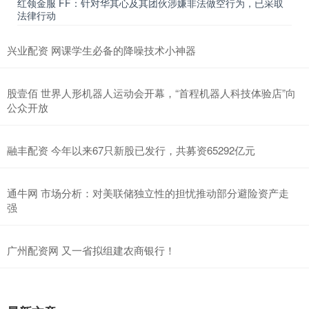
红领金服 FF：针对华其心及其团伙涉嫌非法做空行为，已采取
法律行动
兴业配资 网课学生必备的降噪技术小神器
股壹佰 世界人形机器人运动会开幕，“首程机器人科技体验店”向
公众开放
融丰配资 今年以来67只新股已发行，共募资65292亿元
通牛网 市场分析：对美联储独立性的担忧推动部分避险资产走
强
广州配资网 又一省拟组建农商银行！