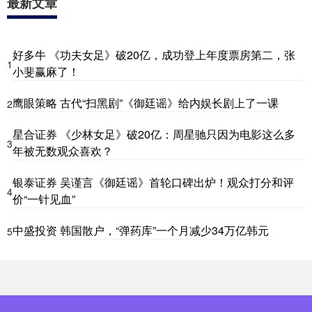
最新文章
好多牛 《功夫女足》破20亿，成功登上年度票房第二，张
1
小斐赢麻了！
鹰眼策略 古代“扫黑剧”《御廷谣》给内娱长剧上了一课
2
星合证券 《少林女足》破20亿：周星驰只因为电影这么多
3
年被无数观众喜欢？
银泰证券 吴谨言《御廷谣》首轮口碑出炉！观众打分和评
4
价“一针见血”
中盛投资 韩国散户，“弹药库”一个月减少34万亿韩元
5