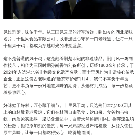
风过荆楚，味传千年。从三国风云里的行军珍馐，到如今的湖北腊味
名片，十里风食品有限公司，以非遗匠心守护一口老味道，让每一只
十里风干鸡，都成为穿越时光的味觉盛宴。
这不是普通的风干鸡，这是刻着荆楚印记的非遗臻品。荆门风干鸡制
作技艺，相传为三国时期孙尚香为刘备所创，历经1800余年传承，于
2024年入选湖北省非物质文化遗产名录，而十里风作为非遗核心传承
企业，正是这份古老味道的“活态守护者”[1][4]。我们不辜负千年技
艺，更不辜负每一份对地道风味的期待，从选材到成品，每一步都藏
着极致匠心。
好味始于好材，匠心藏于细节。十里风干鸡，只选荆门本地400天以
上的山林散养老母鸡，它们在林间自由觅食，饮山泉、食谷物与虫
蚁，肉质紧实肥厚，脂肪含量适中，自带天然鲜醇[1][4]。摒弃速生鸡
的松散，拒绝添加剂的侵扰，每一只鸡都经过严格检疫，从源头锁住
原生风味，让每一口都吃得安心、吃得地道[6]。