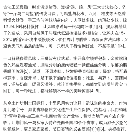
古法工艺慢酿，时光沉淀鲜香。遵循“选、腌、风”三大古法核心，坚
守“一斤鸡二两盐”的传统口诀，将精盐与花椒、八角、桂皮等天然香
料慢火炒香，手工均匀涂抹鸡身内外，肉厚处多抹、肉薄处少抹，经
12-24小时秘料慢揉，让风味渗透每一根鸡肉纤维[1][3]。摒弃机器烘
干的速成，采用自然风干与现代低温控湿技术相结合，让鸡肉在15-
20℃的适宜环境中缓慢脱水，锁住肉汁与腊香，既保留古法风味，又
避免天气对品质的影响，每一只都风干得恰到好处，不柴不腻[1][4]。
一口解锁多重风味，三餐皆有仪式感。撕开真空锁鲜包装，金黄琥珀
色的鸡皮泛着油光，肌理分明的瘦肉轻轻一撕便丝丝分明，浓郁的腊
香瞬间弥漫[5]。清蒸，还原本味，软嫩醇香直抵味蕾；爆炒，搭配青
椒蒜末，香辣开胃，是下饭下酒的绝佳搭档；炖煮，与萝卜、菌菇同
煮，汤头奶白，暖胃又滋补；就连直接手撕，都能尝到肉质的紧实与
回甘，每一种吃法，都能解锁不一样的美味惊喜[4][5]。
从乡土作坊到全国标杆，十里风用实力诠释非遗味道的生命力。作为
湖北老字号、湖北省非物质文化遗产生产性保护示范基地，我们构建
了“育种养殖-加工生产-电商销售”全产业链，带动当地千余户农户增
收，让荆门风干鸡从家乡特产走向全国20余个省市，成为游子乡愁的
味觉载体，更是家庭聚餐、节日宴请的必备硬菜[1][4][6]。央视推荐、