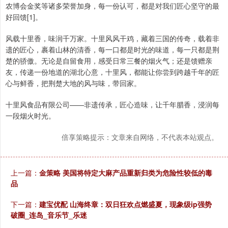
农博会金奖等诸多荣誉加身，每一份认可，都是对我们匠心坚守的最
好回馈[1]。
风载十里香，味润千万家。十里风风干鸡，藏着三国的传奇，载着非
遗的匠心，裹着山林的清香，每一口都是时光的味道，每一只都是荆
楚的骄傲。无论是自留食用，感受日常三餐的烟火气；还是馈赠亲
友，传递一份地道的湖北心意，十里风，都能让你尝到跨越千年的匠
心与鲜香，把荆楚大地的风与味，带回家。
十里风食品有限公司——非遗传承，匠心造味，让千年腊香，浸润每
一段烟火时光。
倍享策略提示：文章来自网络，不代表本站观点。
上一篇：
金策略 美国将特定大麻产品重新归类为危险性较低的毒
品
下一篇：
建宝优配 山海终章：双日狂欢点燃盛夏，现象级ip强势
破圈_连岛_音乐节_乐迷