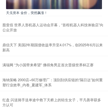
天戈资本 金价，突然飙涨！
股壹佰 世界人形机器人运动会开幕，“首程机器人科技体验店”向
公众开放
鼎信天下 美国2年期国债收益率升至4.017%，创2025年6月以来
新高
满瑞网 “为小国带来希望” 佛得角男足首次晋级世界杯正赛
海纳策略 2000店×60万修理厂：顶刮刮供应链的“隔日达”如何重
塑行业效率_内卷_夏建军_体系
红盘 闪送骑手送单途中救下天桥上的轻生女子，平凡善举获多
方认可