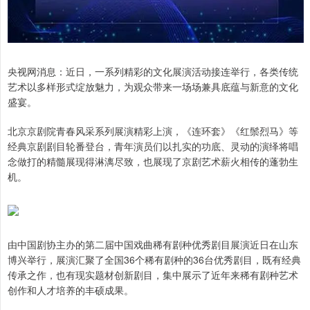
央视网消息：近日，一系列精彩的文化展演活动接连举行，各类传统
艺术以多样形式绽放魅力，为观众带来一场场兼具底蕴与新意的文化
盛宴。
北京京剧院青春风采系列展演精彩上演，《连环套》《红鬃烈马》等
经典京剧剧目轮番登台，青年演员们以扎实的功底、灵动的演绎将唱
念做打的精髓展现得淋漓尽致，也展现了京剧艺术薪火相传的蓬勃生
机。
由中国剧协主办的第二届中国戏曲稀有剧种优秀剧目展演近日在山东
博兴举行，展演汇聚了全国36个稀有剧种的36台优秀剧目，既有经典
传承之作，也有现实题材创新剧目，集中展示了近年来稀有剧种艺术
创作和人才培养的丰硕成果。