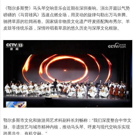
《鄂尔多斯赞》马头琴交响音乐会近期在深圳奏响。演出开篇以气势
磅礴的《马背雄风》迅速点燃全场，用灵动的旋律勾勒出万马奔腾、
驰骋草原的壮阔画卷。国家级非物质文化遗产呼麦搭配陶布秀尔、羊
皮鼓等传统乐器，深情吟唱着草原的悠久历史与深厚文化根脉。
鄂尔多斯市文化和旅游局艺术科副科长刘畅称：“我们深度整合中华文
脉、非遗技艺与城市精神内核，推动马头琴、呼麦与现代交响乐实现
跨界共生、有机交融。”