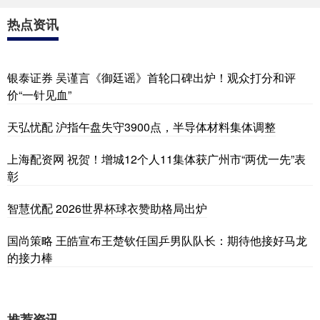
热点资讯
银泰证券 吴谨言《御廷谣》首轮口碑出炉！观众打分和评
价“一针见血”
天弘忧配 沪指午盘失守3900点，半导体材料集体调整
上海配资网 祝贺！增城12个人11集体获广州市“两优一先”表
彰
智慧优配 2026世界杯球衣赞助格局出炉
国尚策略 王皓宣布王楚钦任国乒男队队长：期待他接好马龙
的接力棒
推荐资讯